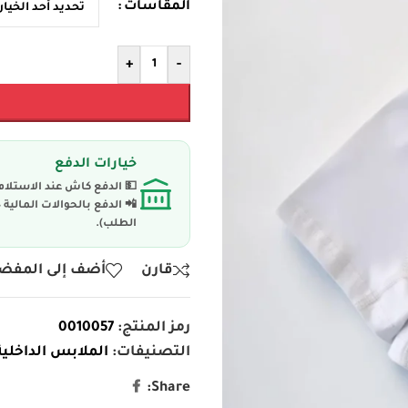
المقاسات
+
-
خيارات الدفع
💵 الدفع كاش عند الاستلام
📲 الدفع بالحوالات المال
الطلب).
قارن
أضف إلى المفض
رمز المنتج:
0010057
التصنيفات:
الملابس الداخلية
Share: