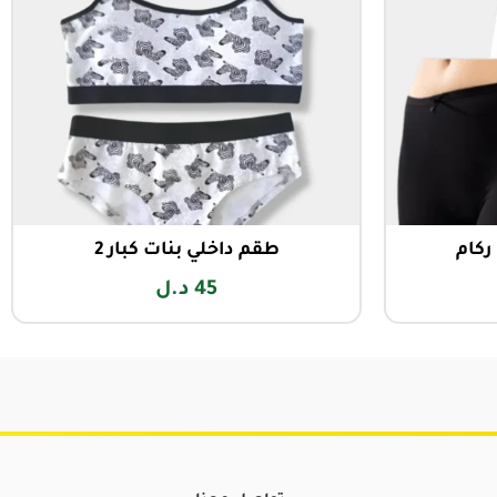
ركام
طقم داخلي بنات كبار 2
45
د.ل