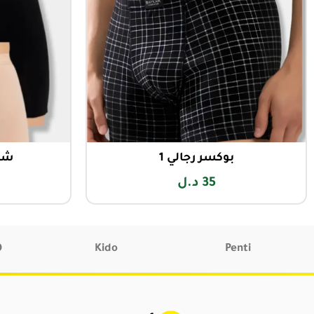
بوكسر رجالي 1
شور
35
د.ل
O
Kido
Penti