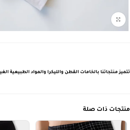
اضغط للتكبير
تتميز منتجاتنا بالخامات القطن والليكرا والمواد الطبيعية الغير مضرة والطبيعية بنسبة 90 – 95 % وهي مريحة وم
منتجات ذات صلة