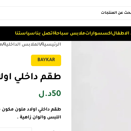
الاطفال
اكسسوارات
ملابس سباحة
اتصل بنا
سياستنا
الرئيسية
/
الملابس الداخلية
/
م
BAYKAR
طقم داخلي اولاد
50
د.ل
اللبس والوان زاهية .