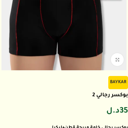
اضغط للتكبير
BAYKAR
بوكسر رجالي 2
35
د.ل
بوكسر رجالي خامة مريحة قطن+ليكرا