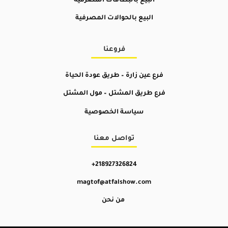
البيع بالبطاقات المصرفية
البيع بالحوالات المصرفية
فروعنا
فرع عين زارة – طريق عودة الحياة
فرع طريق المشتل –
مول المشتل
سياسة الخصوصية
تواصل معنا
+218927326824
magtof@atfalshow.com
من نحن