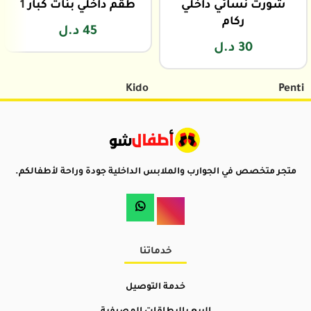
شورت نسائي داخلي
طقم داخلي بنات كبار 1
ركام
45
د.ل
30
د.ل
Kido
Penti
متجر متخصص في الجوارب والملابس الداخلية جودة وراحة لأطفالكم.
خدماتنا
خدمة التوصيل