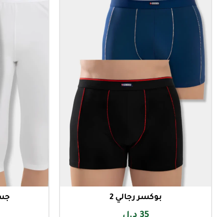
بوكسر رجالي 2
جسك
35
د.ل