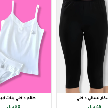
ار نسائي داخلي
طقم داخلي بنات ابي
45
د.ل
50
د.ل