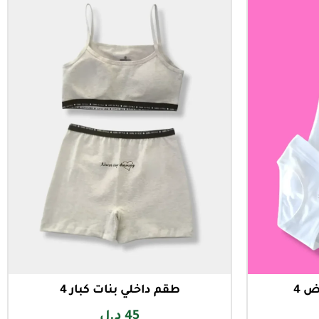
ض 4
طقم داخلي بنات كبار 4
45
د.ل