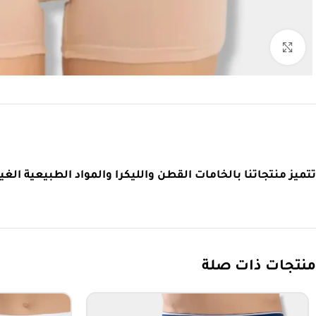
اضغط للتكبير
تتميز منتجاتنا بالخامات القطن والليكرا والمواد الطبيعية الغير مضرة والطبيعية بنسبة 90 – 95 % وهي مريحة وم
منتجات ذات صلة