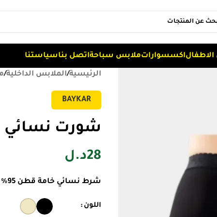
الاطفال
اكسسوارات
ملابس سباحة
اتصل بنا
سياستنا
الرئيسية
/
الملابس الداخلية
/
م
BAYKAR
شورت نسائي د
28
د.ل
شرط نسائي خامة قطن 95% + ليكرا
اللون