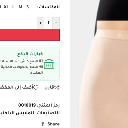
L
XL
L
M
S
المقاسات
+
-
خيارات الدفع
💵 الدفع كاش عند الاستلام
📲 الدفع بالحوالات المال
الطلب).
قارن
أضف إلى المفض
رمز المنتج:
0010019
التصنيفات:
الملابس الداخلية
Share: