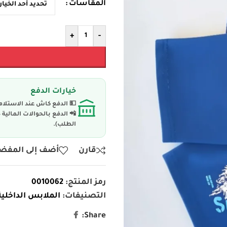
المقاسات
+
-
خيارات الدفع
💵 الدفع كاش عند الاستلام
📲 الدفع بالحوالات المال
الطلب).
قارن
أضف إلى المفض
رمز المنتج:
0010062
التصنيفات:
الملابس الداخلية
Share: