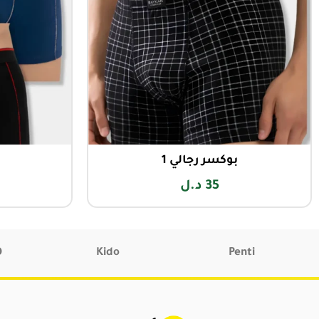
بوكسر رجالي 1
35
د.ل
O
Kido
Penti