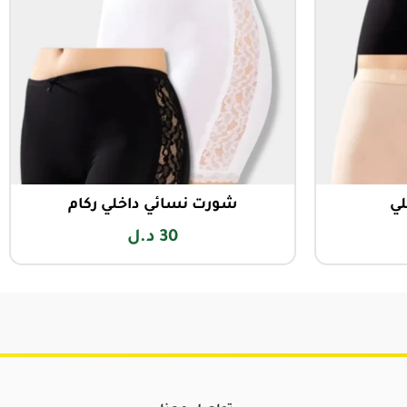
لي
شورت نسائي داخلي ركام
30
د.ل