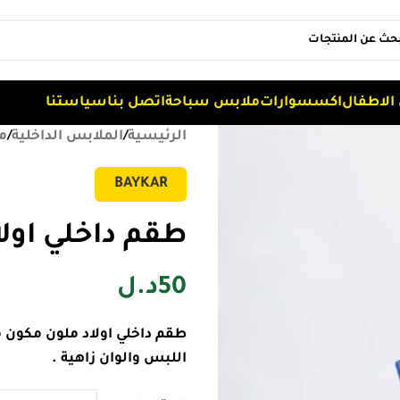
الاطفال
اكسسوارات
ملابس سباحة
اتصل بنا
سياستنا
الرئيسية
/
الملابس الداخلية
/
م
BAYKAR
طقم داخلي اولاد
50
د.ل
اللبس والوان زاهية .