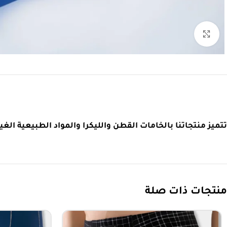
اضغط للتكبير
تتميز منتجاتنا بالخامات القطن والليكرا والمواد الطبيعية الغير مضرة والطبيعية بنسبة 90 – 95 % وهي مريحة وم
منتجات ذات صلة