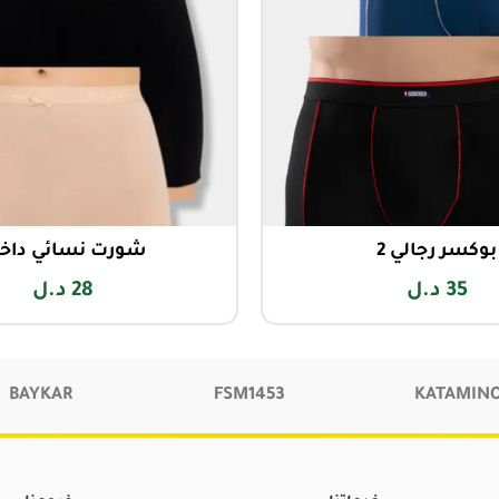
بوكسر رجالي 2
شورت نسائي داخ
35
د.ل
28
د.ل
BAYKAR
FSM1453
KATAMIN